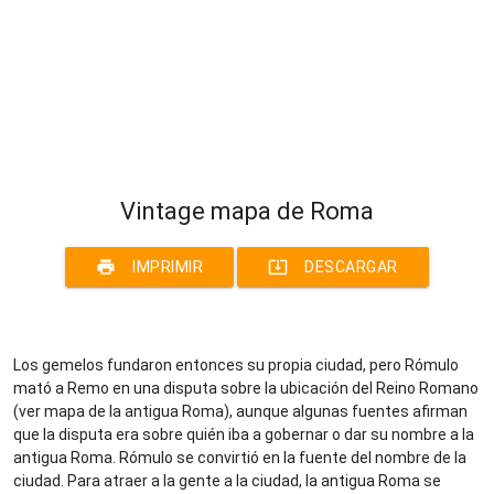
Vintage mapa de Roma
print
system_update_alt
IMPRIMIR
DESCARGAR
Los gemelos fundaron entonces su propia ciudad, pero Rómulo
mató a Remo en una disputa sobre la ubicación del Reino Romano
(ver mapa de la antigua Roma), aunque algunas fuentes afirman
que la disputa era sobre quién iba a gobernar o dar su nombre a la
antigua Roma. Rómulo se convirtió en la fuente del nombre de la
ciudad. Para atraer a la gente a la ciudad, la antigua Roma se