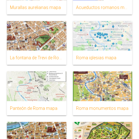
Murallas aurelianas mapa
Acueductos romanos mapa
La fontana de Trevi de Roma mapa
Roma iglesias mapa
Panteón de Roma mapa
Roma monumentos mapa