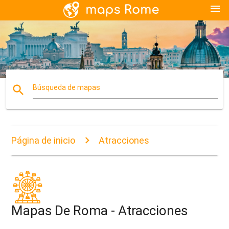
menu
search
Búsqueda de mapas
Página de inicio
Atracciones
Mapas De Roma - Atracciones