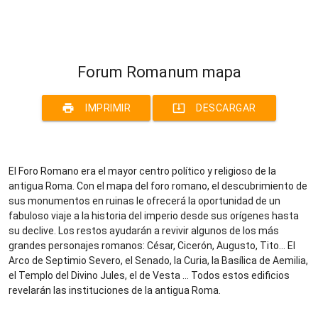
Forum Romanum mapa
print
system_update_alt
IMPRIMIR
DESCARGAR
El Foro Romano era el mayor centro político y religioso de la
antigua Roma. Con el mapa del foro romano, el descubrimiento de
sus monumentos en ruinas le ofrecerá la oportunidad de un
fabuloso viaje a la historia del imperio desde sus orígenes hasta
su declive. Los restos ayudarán a revivir algunos de los más
grandes personajes romanos: César, Cicerón, Augusto, Tito... El
Arco de Septimio Severo, el Senado, la Curia, la Basílica de Aemilia,
el Templo del Divino Jules, el de Vesta ... Todos estos edificios
revelarán las instituciones de la antigua Roma.