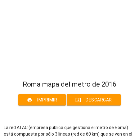
Roma mapa del metro de 2016
print
system_update_alt
IMPRIMIR
DESCARGAR
La red ATAC (empresa pública que gestiona el metro de Roma)
está compuesta por sólo 3 líneas (red de 60 km) que se ven en el