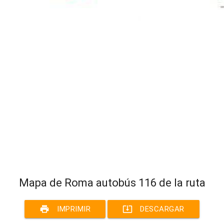
Mapa de Roma autobús 116 de la ruta
print
system_update_alt
IMPRIMIR
DESCARGAR